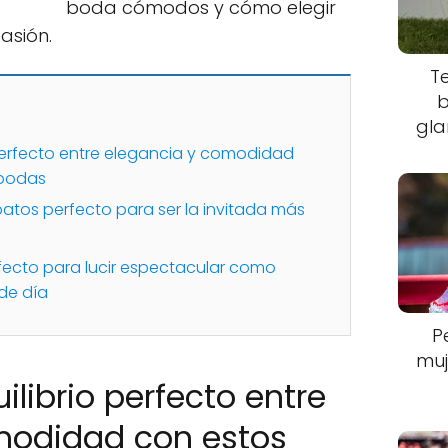
boda cómodos y cómo elegir
asión.
T
b
gla
 perfecto entre elegancia y comodidad
 bodas
patos perfecto para ser la invitada más
rfecto para lucir espectacular como
de día
P
muj
ilibrio perfecto entre
modidad con estos