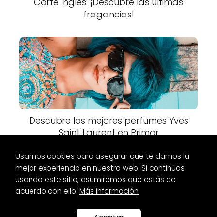
Corte Inglés: ¡Descubre las últimas
fragancias!
Descubre los mejores perfumes Yves
Saint Laurent en Primor
Usamos cookies para asegurar que te damos la
mejor experiencia en nuestra web. Si continúas
usando este sitio, asumiremos que estás de
acuerdo con ello.
Más información
Es Glamour
Zapatos
Zapatos teja para vestido: Encuentra el
complemento perfecto