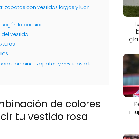
 zapatos con vestidos largos y lucir
T
to según la ocasión
b
 del vestido
gla
exturas
ilos
 para combinar zapatos y vestidos a la
mbinación de colores
P
muj
cir tu vestido rosa