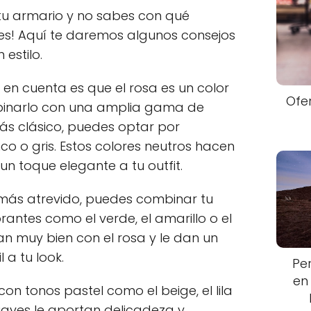
n tu armario y no sabes con qué
es! Aquí te daremos algunos consejos
estilo.
en cuenta es que el rosa es un color
Ofe
binarlo con una amplia gama de
 más clásico, puedes optar por
o o gris. Estos colores neutros hacen
 un toque elegante a tu outfit.
k más atrevido, puedes combinar tu
rantes como el verde, el amarillo o el
tan muy bien con el rosa y le dan un
 a tu look.
Pe
en
on tonos pastel como el beige, el lila
suaves le aportan delicadeza y