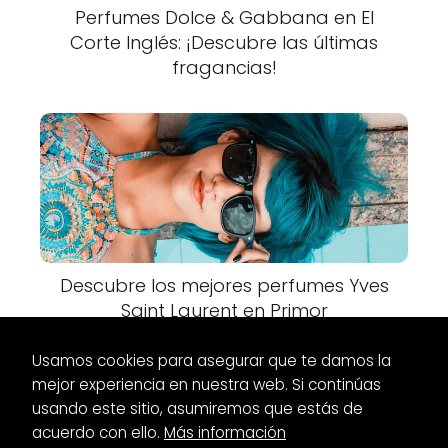
Perfumes Dolce & Gabbana en El
Corte Inglés: ¡Descubre las últimas
fragancias!
Descubre los mejores perfumes Yves
Saint Laurent en Primor
Usamos cookies para asegurar que te damos la
mejor experiencia en nuestra web. Si continúas
usando este sitio, asumiremos que estás de
acuerdo con ello.
Más información
Es Glamour
Zapatos
Zapatos planos para invitadas de boda: