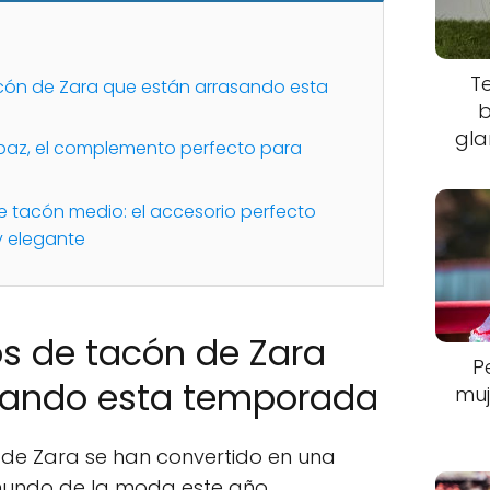
T
acón de Zara que están arrasando esta
b
gla
paz, el complemento perfecto para
e tacón medio: el accesorio perfecto
y elegante
os de tacón de Zara
P
sando esta temporada
muj
 de Zara se han convertido en una
mundo de la moda este año.