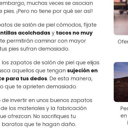
n embargo, muchas veces se asocian
pies. ¡Pero no tiene por qué ser así!
atos de salón de piel cómodos, fíjate
ntillas acolchadas
y
tacos no muy
s te permitirán caminar con mayor
Ofe
tus pies sufran demasiado.
os zapatos de salón de piel que elijas
 Busca aquellos que tengan
sujeción en
te para tus dedos
. De esta manera,
n o que te aprieten demasiado.
 de invertir en unos buenos zapatos
 de los materiales y la fabricación
Pe
en
ue ofrezcan. No sacrifiques tu
s baratos que te hagan daño.