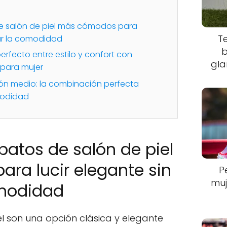
e salón de piel más cómodos para
T
car la comodidad
b
perfecto entre estilo y confort con
gla
 para mujer
cón medio: la combinación perfecta
modidad
patos de salón de piel
ra lucir elegante sin
P
muj
omodidad
l son una opción clásica y elegante