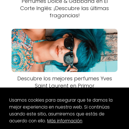
Perfumes Dolce & Gabbana en El
Corte Inglés: ¡Descubre las últimas
fragancias!
Descubre los mejores perfumes Yves
Saint Laurent en Primor
Usamos cookies para asegurar que te damos la
mejor experiencia en nuestra web. Si continúas
usando este sitio, asumiremos que estás de
acuerdo con ello.
Más información
Es Glamour
Zapatos
Zapatos de tacón fino bajo: la opción