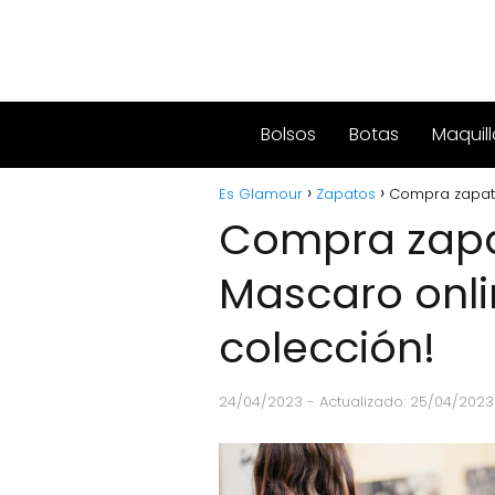
Bolsos
Botas
Maquill
Es Glamour
Zapatos
Compra zapato
Compra zapa
Mascaro onli
colección!
24/04/2023
- Actualizado: 25/04/2023