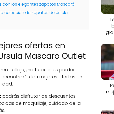
as con los elegantes zapatos Mascaró
va colección de zapatos de Ursula
T
b
gla
jores ofertas en
Ursula Mascaro Outlet
maquillaje, ¡no te puedes perder
 encontrarás las mejores ofertas en
lidad.
P
muj
t
podrás disfrutar de descuentos
ocidas de maquillaje, cuidado de la
ás.